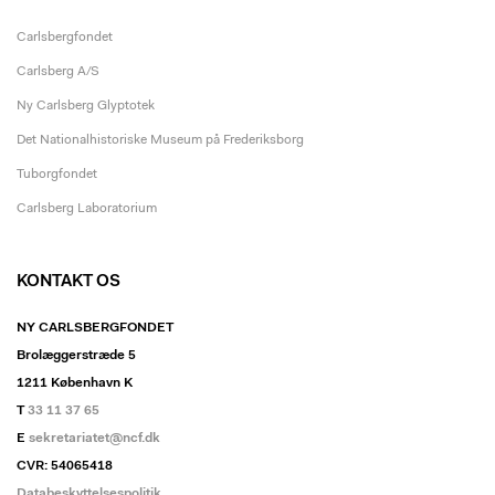
Carlsbergfondet
Carlsberg A/S
Ny Carlsberg Glyptotek
Det Nationalhistoriske Museum på Frederiksborg
Tuborgfondet
Carlsberg Laboratorium
KONTAKT OS
NY CARLSBERGFONDET
Brolæggerstræde 5
1211 København K
T
33 11 37 65
E
sekretariatet@ncf.dk
CVR: 54065418
Databeskyttelsespolitik