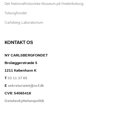
Det Nationalhistoriske Museum på Frederiksborg
Tuborgfondet
Carlsberg Laboratorium
KONTAKT OS
NY CARLSBERGFONDET
Brolæggerstræde 5
1211 København K
T
33 11 37 65
E
sekretariatet@ncf.dk
CVR: 54065418
Databeskyttelsespolitik