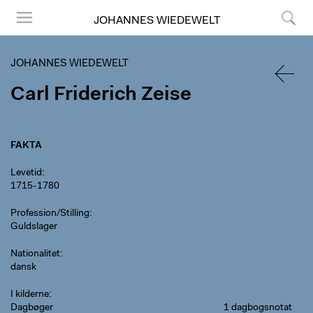
JOHANNES WIEDEWELT
Menu
Søg
JOHANNES WIEDEWELT
Carl Friderich Zeise
TILBA
FAKTA
Levetid
1715-1780
Profession/Stilling
Guldslager
Nationalitet
dansk
I kilderne
Dagbøger
1 dagbogsnotat