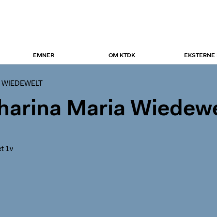
EMNER
OM KTDK
EKSTERNE
 WIEDEWELT
harina Maria Wiedewe
t 1v