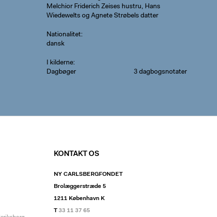
Melchior Friderich Zeises hustru, Hans
Wiedewelts og Agnete Strøbels datter
Nationalitet
dansk
I kilderne
Dagbøger
3 dagbogsnotater
KONTAKT OS
NY CARLSBERGFONDET
Brolæggerstræde 5
1211 København K
T
33 11 37 65