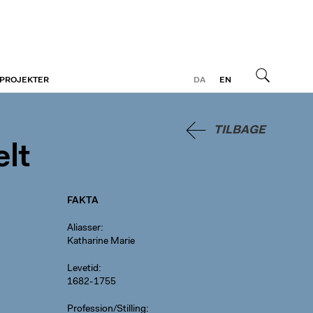
 PROJEKTER
DA
EN
Søg
TILBAGE
lt
FAKTA
Aliasser
Katharine Marie
Levetid
1682-1755
Profession/Stilling