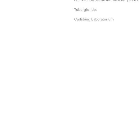
Det Nationalhistoriske Museum på Fre
Tuborgfondet
Carlsberg Laboratorium