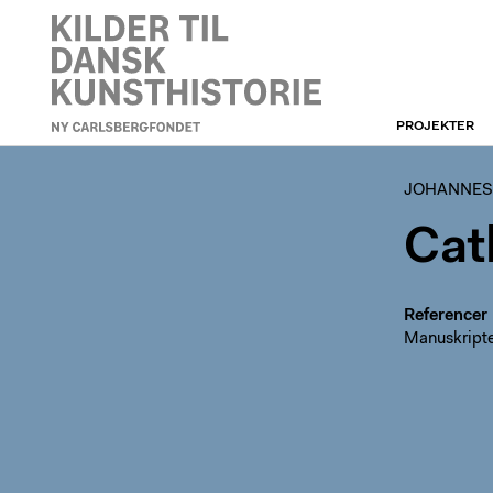
PROJEKTER
JOHANNES WIEDEWELT
JOHANNES
Cat
Referencer
Manuskripte