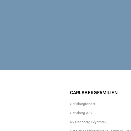
CARLSBERGFAMILIEN
Carlsbergfondet
Carlsberg A/S
Ny Carlsberg Glyptotek