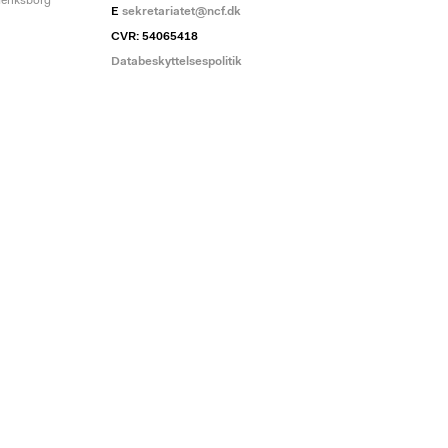
deriksborg
E
sekretariatet@ncf.dk
CVR: 54065418
Databeskyttelsespolitik