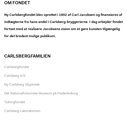
OM FONDET
Ny Carlsbergfondet blev oprettet i 1902 af Carl Jacobsen og finansieres af
indtægterne fra hans andel i Carlsberg-bryggerierne. I dag arbejder fondet
fortsat med at realisere Jacobsens vision om at gøre kunsten tilgængelig
for det bredest mulige publikum.
CARLSBERGFAMILIEN
Carlsbergfondet
Carlsberg A/S
Ny Carlsberg Glyptotek
Det Nationalhistoriske Museum på Frederiksborg
Tuborgfondet
Carlsberg Laboratorium