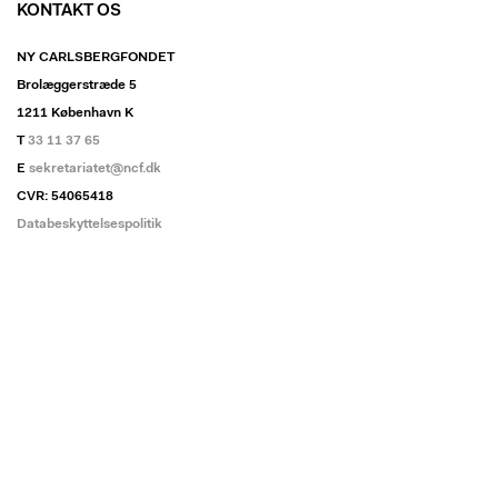
KONTAKT OS
NY CARLSBERGFONDET
Brolæggerstræde 5
1211 København K
T
33 11 37 65
E
sekretariatet@ncf.dk
CVR: 54065418
Databeskyttelsespolitik