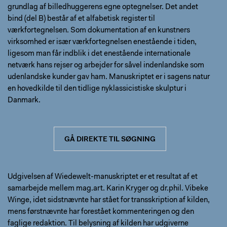
grundlag af billedhuggerens egne optegnelser. Det andet
bind (del B) består af et alfabetisk register til
værkfortegnelsen. Som dokumentation af en kunstners
virksomhed er især værkfortegnelsen enestående i tiden,
ligesom man får indblik i det enestående internationale
netværk hans rejser og arbejder for såvel indenlandske som
udenlandske kunder gav ham. Manuskriptet er i sagens natur
en hovedkilde til den tidlige nyklassicistiske skulptur i
Danmark.
GÅ DIREKTE TIL SØGNING
Udgivelsen af Wiedewelt-manuskriptet er et resultat af et
samarbejde mellem mag.art. Karin Kryger og dr.phil. Vibeke
Winge, idet sidstnævnte har stået for transskription af kilden,
mens førstnævnte har forestået kommenteringen og den
faglige redaktion. Til belysning af kilden har udgiverne