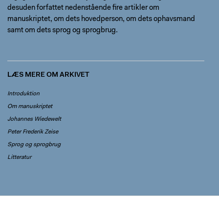
desuden forfattet nedenstående fire artikler om
manuskriptet, om dets hovedperson, om dets ophavsmand
samt om dets sprog og sprogbrug.
LÆS MERE OM ARKIVET
Introduktion
Om manuskriptet
Johannes Wiedewelt
Peter Frederik Zeise
Sprog og sprogbrug
Litteratur