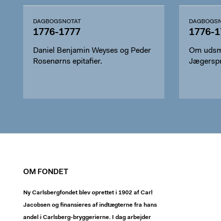
DAGBOGSNOTAT
DAGBOGSN
1776-1777
1776-1
Daniel Benjamin Weyses og Peder
Om udsmy
Rosenørns epitafier.
Jægerspri
OM FONDET
Ny Carlsbergfondet blev oprettet i 1902 af Carl
Jacobsen og finansieres af indtægterne fra hans
andel i Carlsberg-bryggerierne. I dag arbejder