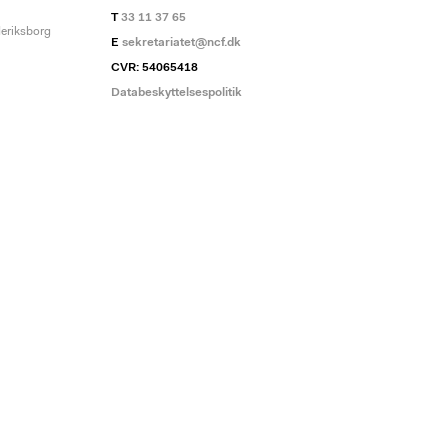
T
33 11 37 65
deriksborg
E
sekretariatet@ncf.dk
CVR: 54065418
Databeskyttelsespolitik