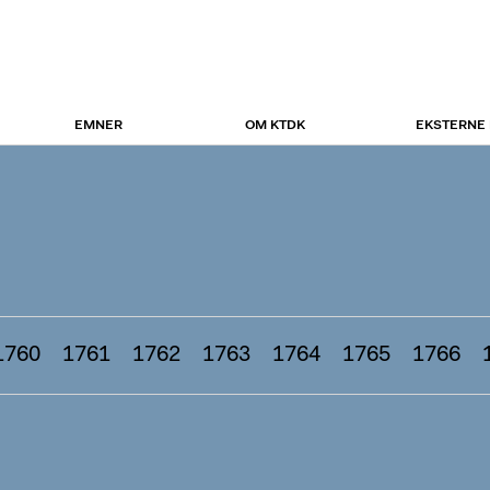
EMNER
OM KTDK
EKSTERNE
1760
1761
1762
1763
1764
1765
1766