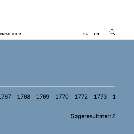
 PROJEKTER
DA
EN
Søg
1767
1768
1769
1770
1772
1773
1774
Søgeresultater: 2