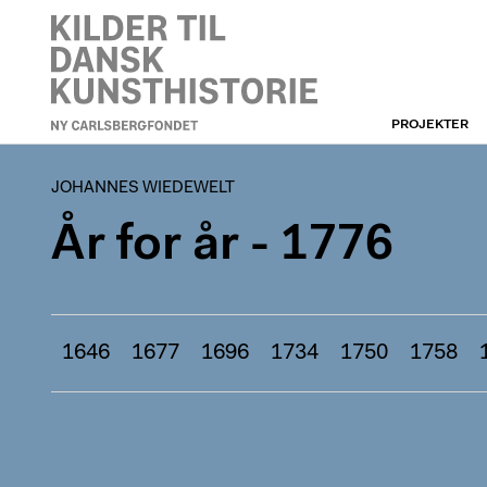
PROJEKTER
JOHANNES WIEDEWELT
JOHANNES WIEDEWELT
År for år - 1776
1646
1677
1696
1734
1750
1758