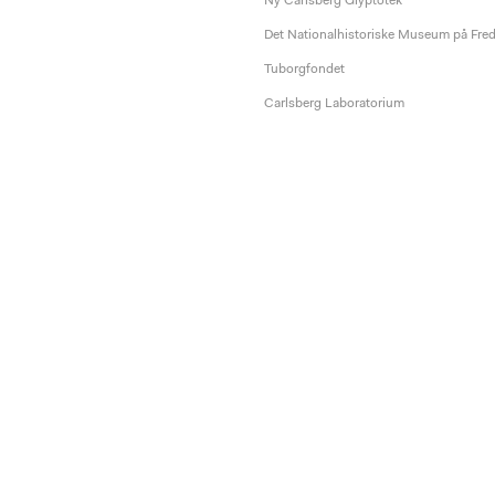
Ny Carlsberg Glyptotek
Det Nationalhistoriske Museum på Fre
Tuborgfondet
Carlsberg Laboratorium