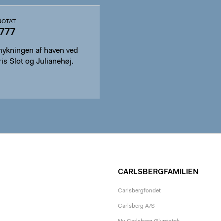
OTAT
777
kningen af haven ved
s Slot og Julianehøj.
CARLSBERGFAMILIEN
Carlsbergfondet
Carlsberg A/S