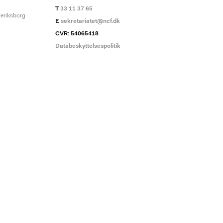
T
33 11 37 65
deriksborg
E
sekretariatet@ncf.dk
CVR: 54065418
Databeskyttelsespolitik