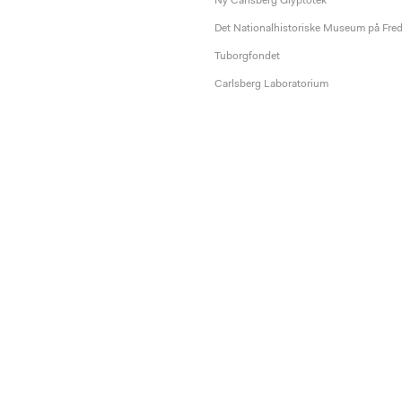
Ny Carlsberg Glyptotek
Det Nationalhistoriske Museum på Fre
Tuborgfondet
Carlsberg Laboratorium