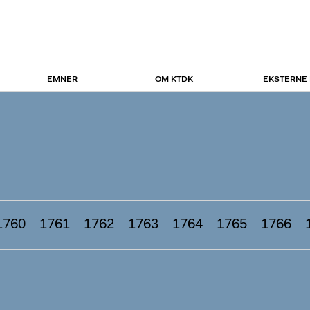
EMNER
OM KTDK
EKSTERNE
1760
1761
1762
1763
1764
1765
1766