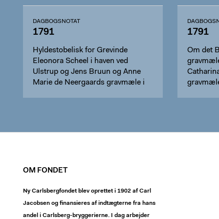
DAGBOGSNOTAT
DAGBOGSN
1791
1791
Hyldestobelisk for Grevinde
Om det 
Eleonora Scheel i haven ved
gravmæle
Ulstrup og Jens Bruun og Anne
Catharin
Marie de Neergaards gravmæle i
gravmæle 
Ringsted
og Chris
gravmæle
Oldenbur
OM FONDET
Ny Carlsbergfondet blev oprettet i 1902 af Carl
Jacobsen og finansieres af indtægterne fra hans
andel i Carlsberg-bryggerierne. I dag arbejder