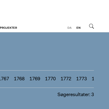
 PROJEKTER
DA
EN
Søg
1767
1768
1769
1770
1772
1773
1774
Søgeresultater: 3