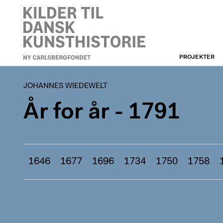
PROJEKTER
JOHANNES WIEDEWELT
JOHANNES WIEDEWELT
År for år - 1791
1646
1677
1696
1734
1750
1758