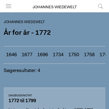
JOHANNES WIEDEWELT
Menu
Søg
JOHANNES WIEDEWELT
År for år - 1772
1646
1677
1696
1734
1750
1758
176
Søgeresultater: 4
DAGBOGSNOTAT
1772 til 1799