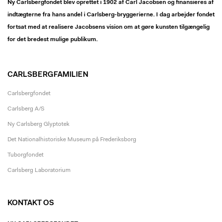
Ny Carlsbergfondet blev oprettet i 1902 af Carl Jacobsen og finansieres af
indtægterne fra hans andel i Carlsberg-bryggerierne. I dag arbejder fondet
fortsat med at realisere Jacobsens vision om at gøre kunsten tilgængelig
for det bredest mulige publikum.
CARLSBERGFAMILIEN
Carlsbergfondet
Carlsberg A/S
Ny Carlsberg Glyptotek
Det Nationalhistoriske Museum på Frederiksborg
Tuborgfondet
Carlsberg Laboratorium
KONTAKT OS