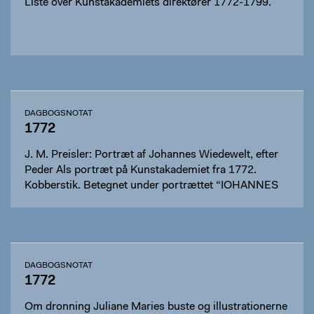
Liste over Kunstakademiets direktører 1772-1799.
DAGBOGSNOTAT
1772
J. M. Preisler: Portræt af Johannes Wiedewelt, efter
Peder Als portræt på Kunstakademiet fra 1772.
Kobberstik. Betegnet under portrættet “IOHANNES
WIEDEWELT / STATVARIVS / REGIAE ACADEMIAE
PICT. SC...
DAGBOGSNOTAT
1772
Om dronning Juliane Maries buste og illustrationerne