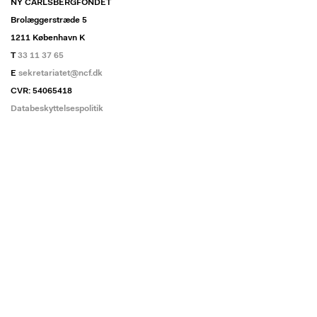
NY CARLSBERGFONDET
Brolæggerstræde 5
1211 København K
T
33 11 37 65
E
sekretariatet@ncf.dk
CVR: 54065418
Databeskyttelsespolitik