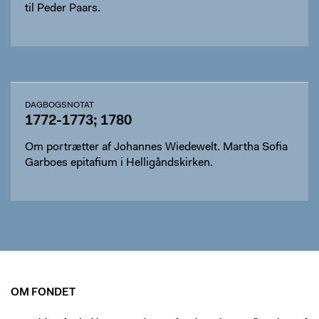
til Peder Paars.
DAGBOGSNOTAT
1772-1773; 1780
Om portrætter af Johannes Wiedewelt. Martha Sofia
Garboes epitafium i Helligåndskirken.
OM FONDET