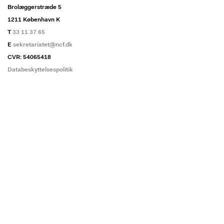
Brolæggerstræde 5
1211 København K
T
33 11 37 65
E
sekretariatet@ncf.dk
CVR: 54065418
Databeskyttelsespolitik