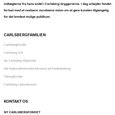
indtægterne fra hans andel i Carlsberg-bryggerierne. I dag arbejder fondet
fortsat med at realisere Jacobsens vision om at gøre kunsten tilgængelig
for det bredest mulige publikum.
CARLSBERGFAMILIEN
Carlsbergfondet
Carlsberg A/S
Ny Carlsberg Glyptotek
Det Nationalhistoriske Museum på Frederiksborg
Tuborgfondet
Carlsberg Laboratorium
KONTAKT OS
NY CARLSBERGFONDET