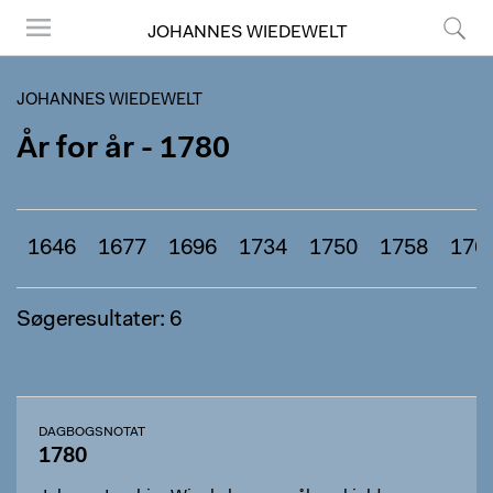
JOHANNES WIEDEWELT
Menu
Søg
JOHANNES WIEDEWELT
År for år - 1780
1646
1677
1696
1734
1750
1758
176
Søgeresultater: 6
DAGBOGSNOTAT
1780