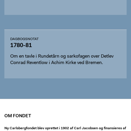
DAGBOGSNOTAT
1780-81
Om en tavle i Rundetårn og sarkofagen over Detlev
Conrad Reventlow i Achim Kirke ved Bremen.
OM FONDET
Ny Carlsbergfondet blev oprettet i 1902 af Carl Jacobsen og finansieres af